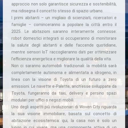
approccio non solo garantisce sicurezza e sostenibilità,
ma ridisegna il concetto stesso di spazio urbano.
I primi abitanti – un migliaio di scienziati, ricercatori e
famiglie – cominceranno a popolare la città entro il
2025. Le abitazioni saranno interamente connesse:
robot domestici integrati si occuperanno di monitorare
la salute degli abitanti e delle faccende quotidiane,
mentre sensori IoT raccoglieranno dati per ottimizzare
l’efficienza energetica e migliorare la qualità della vita.
Non ci saranno automobili tradizionali: la mobilità sarà
completamente autonoma e alimentata a idrogeno, in
linea con la visione di Toyota di un futuro a zero
emissioni. Le navette e-Palette, anch’esse sviluppate da
Toyota, fungeranno da taxi, delivery e persino spazi
modulari per uffici o negozi mobili.
Uno degli aspetti più rivoluzionari di Woven City riguarda
la sua visione immobiliare, basata sul concetto di
abitazione ecosistemica: qui, la casa non è solo un
luogo in cui vivere, ma una componente attiva di un