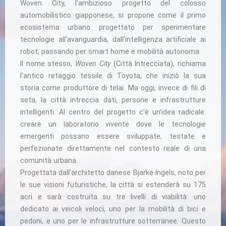
Woven City, l’ambizioso progetto del colosso
automobilistico giapponese, si propone come il primo
ecosistema urbano progettato per sperimentare
tecnologie all’avanguardia, dall’intelligenza artificiale ai
robot, passando per smart home e mobilità autonoma.
Il nome stesso,
Woven City
(Città Intrecciata), richiama
l’antico retaggio tessile di Toyota, che iniziò la sua
storia come produttore di telai. Ma oggi, invece di fili di
seta, la città intreccia dati, persone e infrastrutture
intelligenti. Al centro del progetto c’è un’idea radicale:
creare un laboratorio vivente dove le tecnologie
emergenti possano essere sviluppate, testate e
perfezionate direttamente nel contesto reale di una
comunità urbana.
Progettata dall’architetto danese Bjarke Ingels, noto per
le sue visioni futuristiche, la città si estenderà su 175
acri e sarà costruita su tre livelli di viabilità: uno
dedicato ai veicoli veloci, uno per la mobilità di bici e
pedoni, e uno per le infrastrutture sotterranee. Questo