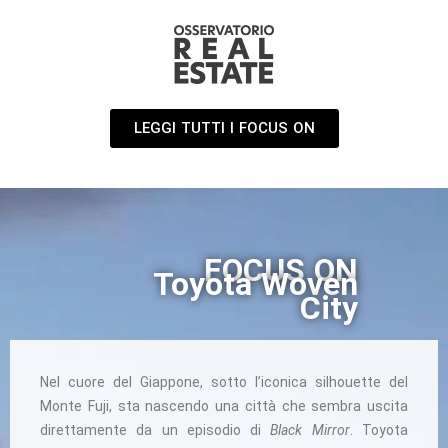
LEGGI TUTTI I FOCUS ON
FOCUS ON
Toyota Woven
City
Nel cuore del Giappone, sotto l’iconica silhouette del
Monte Fuji, sta nascendo una città che sembra uscita
direttamente da un episodio di
Black Mirror
. Toyota