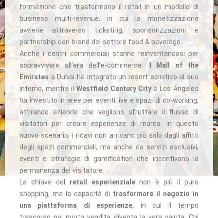
formazione che trasformano il retail in un modello di
business multi-revenue, in cui la monetizzazione
avviene attraverso ticketing, sponsorizzazioni e
partnership con brand del settore food & beverage.
Anche i centri commerciali stanno reinventandosi per
sopravvivere all’era dell’e-commerce. Il
Mall of the
Emirates
a Dubai ha integrato un resort sciistico al suo
interno, mentre il
Westfield Century City
a Los Angeles
ha investito in aree per eventi live e spazi di co-working,
attirando aziende che vogliono sfruttare il flusso di
visitatori per creare esperienze di marca. In questo
nuovo scenario, i ricavi non arrivano più solo dagli affitti
degli spazi commerciali, ma anche da servizi esclusivi,
eventi e strategie di gamification che incentivano la
permanenza del visitatore.
La chiave del
retail esperienziale
non è più il puro
shopping, ma la capacità di
trasformare il negozio in
una piattaforma di esperienze
, in cui il tempo
trascorso nel punto vendita diventa la vera valuta. Chi