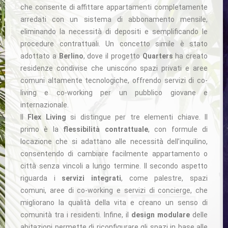
che consente di affittare appartamenti completamente
arredati con un sistema di abbonamento mensile,
eliminando la necessità di depositi e semplificando le
procedure contrattuali. Un concetto simile è stato
adottato a
Berlino
, dove il progetto
Quarters
ha creato
residenze condivise che uniscono spazi privati e aree
comuni altamente tecnologiche, offrendo servizi di co-
living e co-working per un pubblico giovane e
internazionale.
Il
Flex Living
si distingue per tre elementi chiave. Il
primo è la
flessibilità contrattuale
, con formule di
locazione che si adattano alle necessità dell’inquilino,
consentendo di cambiare facilmente appartamento o
città senza vincoli a lungo termine. Il secondo aspetto
riguarda i
servizi integrati
, come palestre, spazi
comuni, aree di co-working e servizi di concierge, che
migliorano la qualità della vita e creano un senso di
comunità tra i residenti. Infine, il
design modulare
delle
abitazioni permette di riconfigurare gli spazi in base alle