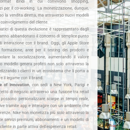
format ibridi in cui convivono shopping,
azi per il co-working. La monetizzazione, dunque,
so la vendita diretta, ma attraverso nuovi modelli
 coinvolgimento del cliente.
tici di questa evoluzione è rappresentato dagli
anno abbandonato il concetto di semplice punto
i interazione con il brand. Oggi, gli Apple Store
 formazione, aree per il testing dei prodotti e
molare la socializzazione, aumentando il valore
o modello genera profitti non solo attraverso la
lizzando i clienti in un ecosistema che li porta a
re il legame con il brand.
e of Innovation
, con sedi a New York, Parigi e
cetto di negozio attraverso una fusione tra retail
nti possono personalizzare scarpe in tempo reale,
ive tramite app e interagire con un ambiente che
erenze. Nike non monetizza più solo attraverso la
te servizi premium, abbonamenti e un modello di
iente in parte attiva dell’esperienza retail.