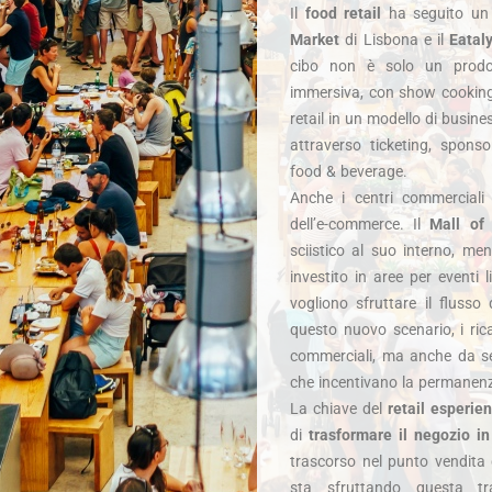
Il
food retail
ha seguito un 
Market
di Lisbona e il
Eatal
cibo non è solo un prodot
immersiva, con show cooking,
retail in un modello di busine
attraverso ticketing, spons
food & beverage.
Anche i centri commerciali 
dell’e-commerce. Il
Mall of
sciistico al suo interno, men
investito in aree per eventi 
vogliono sfruttare il flusso
questo nuovo scenario, i rica
commerciali, ma anche da serv
che incentivano la permanenza
La chiave del
retail esperien
di
trasformare il negozio i
trascorso nel punto vendita 
sta sfruttando questa t