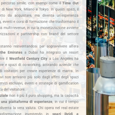
percorso simile, con esempi come il
Time Out
y
di New York, Milano e Tokyo. In questi spazi, il
to da acquistare, ma diventa un’esperienza
 eventi e corsi di formazione che trasformano il
ss multi-revenue, in cui la monetizzazione avviene
orizzazioni e partnership con brand del settore
stanno reinventandosi per sopravvivere all’era
 the Emirates
a Dubai ha integrato un resort
tre il
Westfield Century City
a Los Angeles ha
live e spazi di co-working, attirando aziende che
 di visitatori per creare esperienze di marca. In
vi non arrivano più solo dagli affitti degli spazi
izi esclusivi, eventi e strategie di gamification
 del visitatore.
ziale
non è più il puro shopping, ma la capacità
n una piattaforma di esperienze
, in cui il tempo
diventa la vera valuta. Chi opera nel real estate
rasformazione investendo in
spazi ibridi e