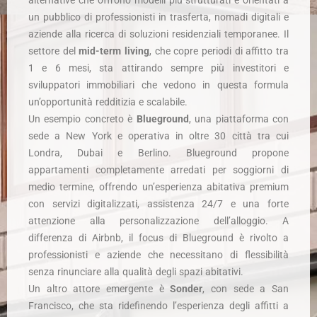
alternative che offrono modelli più strutturati e orientati a
un pubblico di professionisti in trasferta, nomadi digitali e
aziende alla ricerca di soluzioni residenziali temporanee. Il
settore del
mid-term living
, che copre periodi di affitto tra
1 e 6 mesi, sta attirando sempre più investitori e
sviluppatori immobiliari che vedono in questa formula
un’opportunità redditizia e scalabile.
Un esempio concreto è
Blueground
, una piattaforma con
sede a New York e operativa in oltre 30 città tra cui
Londra, Dubai e Berlino. Blueground propone
appartamenti completamente arredati per soggiorni di
medio termine, offrendo un’esperienza abitativa premium
con servizi digitalizzati, assistenza 24/7 e una forte
attenzione alla personalizzazione dell’alloggio. A
differenza di Airbnb, il focus di Blueground è rivolto a
professionisti e aziende che necessitano di flessibilità
senza rinunciare alla qualità degli spazi abitativi.
Un altro attore emergente è
Sonder
, con sede a San
Francisco, che sta ridefinendo l’esperienza degli affitti a