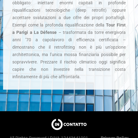
obbligato: iniettare enormi capitali in profonde
riqualificazioni tecnologiche (deep retrofit) oppure
accettare svalutazioni a due cifre dei propri portafogli.
Esempi come la profonda riqualificazione della
Tour First
a Parigi a La Défense
– trasformata da torre energivora
anni ’70 a capolavoro di efficienza certificata –
dimostrano che il retrofitting non è più un’opzione
architettonica, ma l’unica mossa finanziaria possibile per
sopravvivere. Prezzare il rischio climatico oggi significa
capire che non investire nella transizione costa
infinitamente di più che affrontarla.
All Rights Reserved | P.IVA 12443641001
Privacy Policy