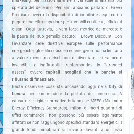
marketing, per trasformarla nella variabile finanziaria più
spietata del decennio. Per anni abbiamo parlato di Green
Premium, ovvero la disponibilità di inquilini e acquirenti a
pagare una cifra superiore per immobili certificati, efficienti
e sani. Oggi, tuttavia, la vera forza motrice del mercato è
la paura del suo gemello oscuro: il Brown Discount. Con
l’avanzare delle direttive europee sulle performance
energetiche, gli edifici obsoleti ed energivori non si limitano
a valere meno, ma rischiano di diventare letteralmente
invendibili e inaffittabili, trasformandosi in “stranded
assets”, ovvero
capitali incagliati che le banche si
rifiutano di finanziare
.
Basta osservare cosa sta accadendo oggi nella
City di
Londra
per comprendere la portata del fenomeno. A
causa delle rigide normative britanniche MEES (Minimum
Energy Efficiency Standards), milioni di metri quadrati di
uffici commerciali non possono più essere legalmente
affittati se non raggiungono specifici standard energetici. I
grandi fondi immobiliari si trovano davanti a un bivio