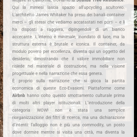
Mojave in California, troviamo la
Joshua Tree Residence
.
Qui la mimesi lascia spazio all’upcycling scultoreo.
L’architetto James Whitaker ha preso dei banali container
merci – gli stessi che vediamo accatastati nei porti – e li
ha disposti a raggiera, dipingendoli di un bianco
accecante. L’interno è minimale, inondato di luce, ma la
struttura esterna è brutale e iconica. Il container, da
modulo povero per eccellenza, diventa qui un oggetto del
desiderio, dimostrando che il valore immobiliare non
risiede nel materiale di costruzione, ma nella visione
progettuale e nella narrazione che essa genera.
È proprio sulla narrazione che si gioca la partita
economica di queste Eco-Evasioni. Piattaforme come
Airbnb
hanno colto questo smottamento culturale prima
di molti altri player istituzionali. L’introduzione della
categoria WOW! non è stata una semplice
riorganizzazione dei filtri di ricerca, ma una dichiarazione
d’intenti: l’alloggio non è più una commodity, un posto
dove dormire mentre si visita una città, ma diventa la