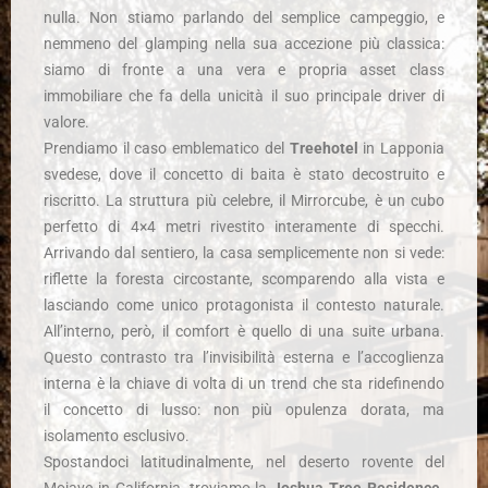
nulla. Non stiamo parlando del semplice campeggio, e
nemmeno del glamping nella sua accezione più classica:
siamo di fronte a una vera e propria asset class
immobiliare che fa della unicità il suo principale driver di
valore.
Prendiamo il caso emblematico del
Treehotel
in Lapponia
svedese, dove il concetto di baita è stato decostruito e
riscritto. La struttura più celebre, il Mirrorcube, è un cubo
perfetto di 4×4 metri rivestito interamente di specchi.
Arrivando dal sentiero, la casa semplicemente non si vede:
riflette la foresta circostante, scomparendo alla vista e
lasciando come unico protagonista il contesto naturale.
All’interno, però, il comfort è quello di una suite urbana.
Questo contrasto tra l’invisibilità esterna e l’accoglienza
interna è la chiave di volta di un trend che sta ridefinendo
il concetto di lusso: non più opulenza dorata, ma
isolamento esclusivo.
Spostandoci latitudinalmente, nel deserto rovente del