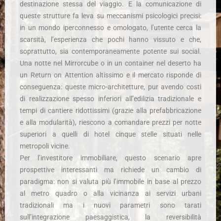
destinazione stessa del viaggio. E la comunicazione di
queste strutture fa leva su meccanismi psicologici precisi:
in un mondo iperconnesso e omologato, l’utente cerca la
scarsità, l’esperienza che pochi hanno vissuto e che,
soprattutto, sia contemporaneamente potente sui social.
Una notte nel Mirrorcube o in un container nel deserto ha
un Return on Attention altissimo e il mercato risponde di
conseguenza: queste micro-architetture, pur avendo costi
di realizzazione spesso inferiori all’edilizia tradizionale e
tempi di cantiere ridottissimi (grazie alla prefabbricazione
e alla modularità), riescono a comandare prezzi per notte
superiori a quelli di hotel cinque stelle situati nelle
metropoli vicine.
Per l’investitore immobiliare, questo scenario apre
prospettive interessanti ma richiede un cambio di
paradigma: non si valuta più l’immobile in base al prezzo
al metro quadro o alla vicinanza ai servizi urbani
tradizionali ma i nuovi parametri sono tarati
sull’integrazione paesaggistica, la reversibilità