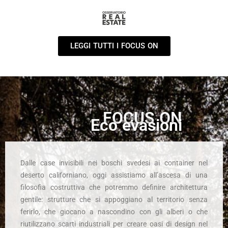
LEGGI TUTTI I FOCUS ON
FOCUS ON
Eco evasioni
Dalle case invisibili nei boschi svedesi ai container nel
deserto californiano, oggi assistiamo all’ascesa di una
filosofia costruttiva che potremmo definire architettura
gentile: strutture che si appoggiano al territorio senza
ferirlo, che giocano a nascondino con gli alberi o che
riutilizzano scarti industriali per creare oasi di design nel